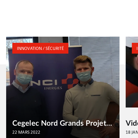
INNOVATION / SÉCURITÉ
Cegelec Nord Grands Projets aux portes ouvertes des Compagnons du Devoir
22 MARS 2022
18 JA